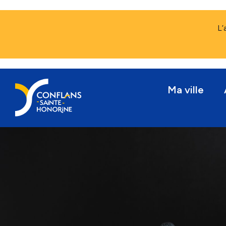
L’
Ma ville