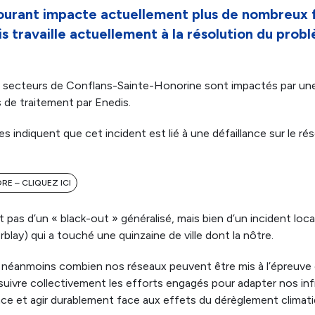
urant impacte actuellement plus de nombreux f
 travaille actuellement à la résolution du prob
rs secteurs de Conflans-Sainte-Honorine sont impactés par u
s de traitement par Enedis.
s indiquent que cet incident est lié à une défaillance sur le rés
E – CLIQUEZ ICI
it pas d’un « black-out » généralisé, mais bien d’un incident local
lay) qui a touché une quinzaine de ville dont la nôtre.
 néanmoins combien nos réseaux peuvent être mis à l’épreuve 
suivre collectivement les efforts engagés pour adapter nos inf
ence et agir durablement face aux effets du dérèglement climati