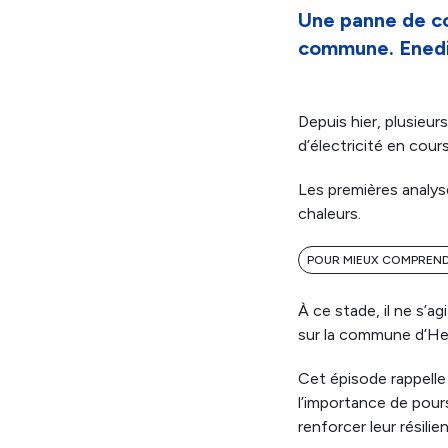
Une panne de co
commune. Enedis
Depuis hier, plusieu
d’électricité en cour
Les premières analyse
chaleurs.
POUR MIEUX COMPRENDR
À ce stade, il ne s’ag
sur la commune d’Herb
Cet épisode rappelle
l’importance de pour
renforcer leur résili