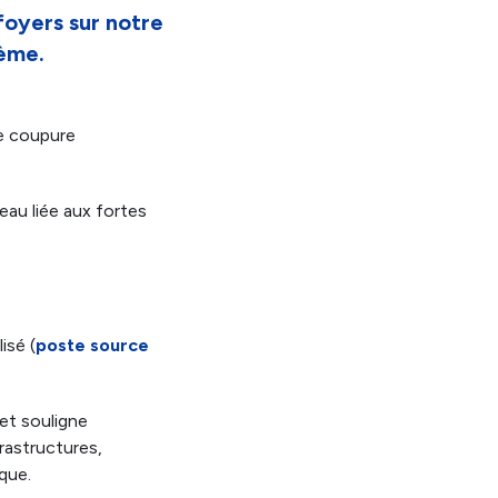
oyers sur notre
lème.
ne coupure
eau liée aux fortes
isé (
poste source
et souligne
rastructures,
que.