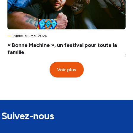
Publié le 5 Mai. 2026
P
« Bonne Machine », un festival pour toute la
Dé
famille
je
Voir plus
Suivez-nous