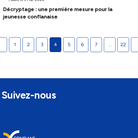
Décryptage : une première mesure pour la
jeunesse conflanaise
Pagination
1
2
3
4
5
6
7
…
22
des
publications
Suivez-nous