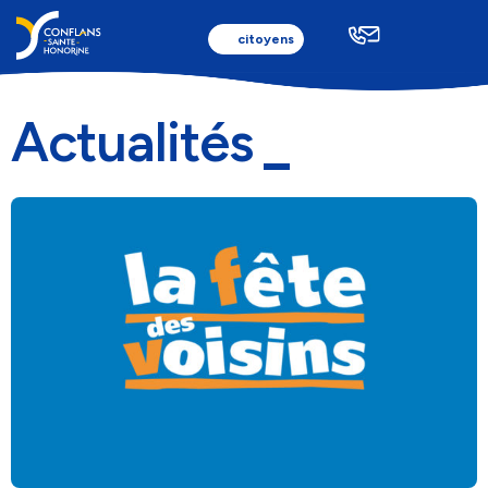
citoyens
Actualités
Ma ville
Au quotidien
Culture, Sport & Loisirs
Batellerie & Plaisance