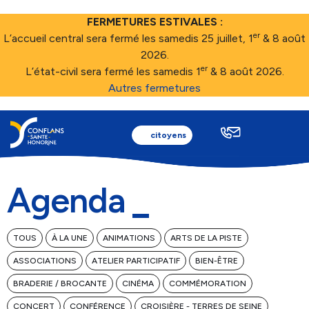
FERMETURES ESTIVALES :
er
L’accueil central sera fermé les samedis 25 juillet, 1
& 8 août
2026.
er
L’état-civil sera fermé les samedis 1
& 8 août 2026.
Autres fermetures
citoyens
Agenda
Ma ville
TOUS
À LA UNE
ANIMATIONS
ARTS DE LA PISTE
ASSOCIATIONS
ATELIER PARTICIPATIF
BIEN-ÊTRE
Au quotidien
BRADERIE / BROCANTE
CINÉMA
COMMÉMORATION
CONCERT
CONFÉRENCE
CROISIÈRE - TERRES DE SEINE