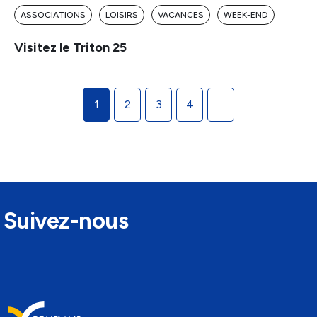
ASSOCIATIONS
LOISIRS
VACANCES
WEEK-END
Visitez le Triton 25
Pagination
1
2
3
4
des
publications
Suivez-nous