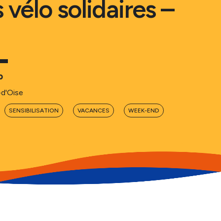
 vélo solidaires –
0
-d'Oise
SENSIBILISATION
VACANCES
WEEK-END