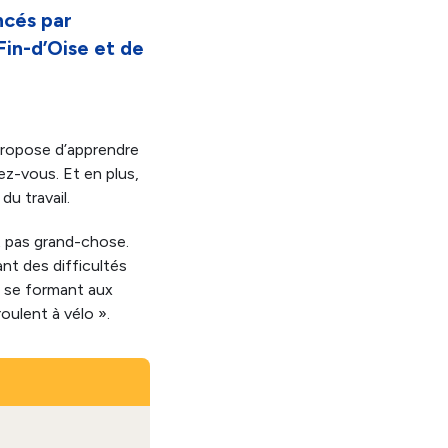
ncés par
Fin-d’Oise et de
propose d’apprendre
ez-vous. Et en plus,
du travail.
t pas grand-chose.
t des difficultés
n se formant aux
oulent à vélo ».