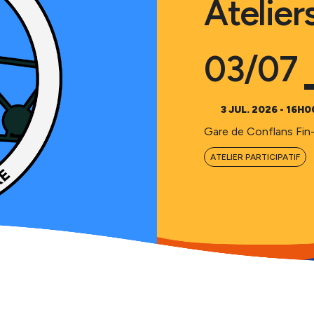
Ateliers
03/07
3 JUL. 2026 - 16H0
Gare de Conflans Fin
ATELIER PARTICIPATIF