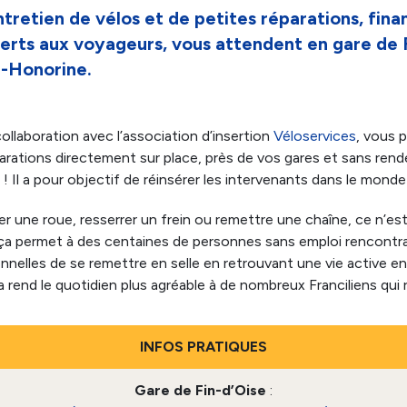
ntretien de vélos et de petites réparations, fina
fferts aux voyageurs, vous attendent en gare de 
e-Honorine.
ollaboration avec l’association d’insertion
Véloservices
, vous 
parations directement sur place, près de vos gares et sans rend
! Il a pour objectif de réinsérer les intervenants dans le monde 
r une roue, resserrer un frein ou remettre une chaîne, ce n’es
a permet à des centaines de personnes sans emploi rencontran
onnelles de se remettre en selle en retrouvant une vie active e
a rend le quotidien plus agréable à de nombreux Franciliens qui r
INFOS PRATIQUES
Gare de Fin-d’Oise
: