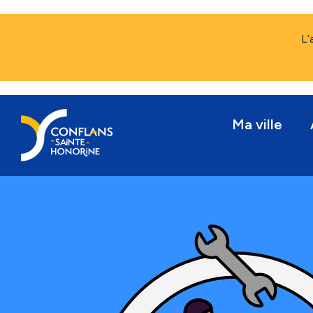
L’
Ma ville