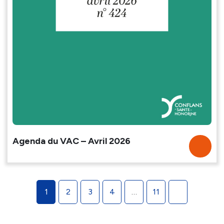
Agenda du VAC – Avril 2026
Pagination
1
2
3
4
…
11
des
publications